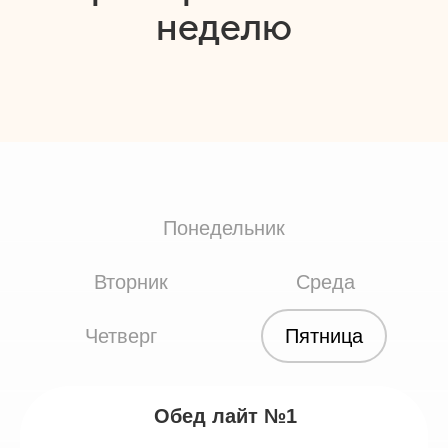
неделю
Понедельник
Вторник
Среда
Четверг
Пятница
Обед лайт №1
Обед лайт №1
Обед лайт №1
Обед лайт №1
Обед лайт №1
(пон)
(пон)
(пон)
(пон)
(пон)