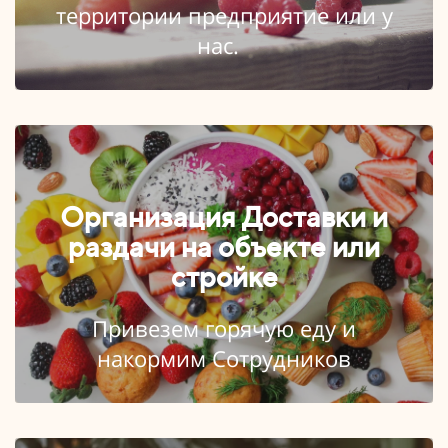
территории предприятие или у
нас.
Организация Доставки и
раздачи на объекте или
стройке
Привезем горячую еду и
накормим Сотрудников